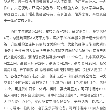
型酒店，位于郧西县城关镇五龙河大道南岸。酒店三面环水、一面
临山，交通便利，环境优雅别致，配套设施齐全，装修豪华典雅，
是郧西县乃至十堰市集会议接待、商务洽谈、旅游度假、亲友聚会
于一体的首选之地。
酒店主体建筑为15层，裙楼会议室3层，餐饮宴会厅、豪华包厢
4层，总建筑面积3.3万平方米，酒店于2020年投入资金逐步装修升
级，升级后的酒店拥有更加优美的环境、优良的硬件设施和优质的
服务,近千平米的大堂豪华典雅,独栋餐饮包厢尽情品味中西饮食与现
代文化的交融。酒店现有高档客房288间500个床位，其中高级双床
房211间，高级大床房29间，高级套房19间，豪华套房25间，商务
套房1间，亲子套房1间,总统套房1间,无障碍连通房（残疾人用房）2
间。各客房均配有液晶电视、电话,无线wifi和有线网络全覆盖，中央
空调24小时开放；高档宴会厅4个,其中西餐厅1个,中餐厅3个，包厢
36个，可提供中西餐、休闲、棋牌、宴会等服务，可同时接待1000
余人用餐；共有会议室8间，其中小型会议室6个、中型会议室1个、
大型会议中心1个，室内配有专用会议音响、无线话筒、DVD机、
100寸幕布、投影仪、电子显示屏等设备，可同时接待800余人会议